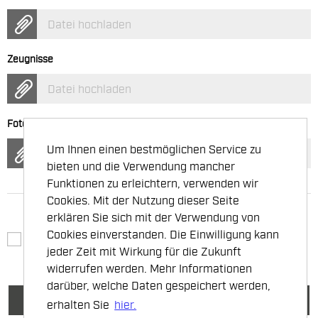
Datei hochladen
Zeugnisse
Datei hochladen
Foto
Um Ihnen einen bestmöglichen Service zu
Datei hochladen
bieten und die Verwendung mancher
Funktionen zu erleichtern, verwenden wir
Cookies. Mit der Nutzung dieser Seite
erklären Sie sich mit der Verwendung von
Cookies einverstanden. Die Einwilligung kann
Ich habe die
Datenschutzhinweise
zur Kenntnis
jeder Zeit mit Wirkung für die Zukunft
genommen und akzeptiere die DSGVO-konforme
elektronische Speicherung meiner Daten durch
widerrufen werden. Mehr Informationen
Marbach und beauftragte Provider zur Anbahnung
darüber, welche Daten gespeichert werden,
eines Beschäftigungsverhältnisses
*
Zurück
erhalten Sie
hier.